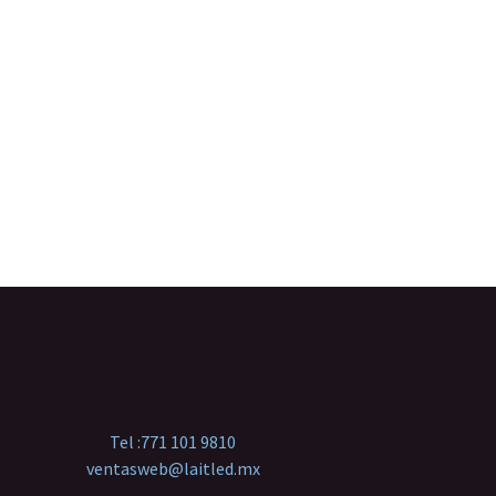
Tel :
771 101 9810
ventasweb@laitled.mx