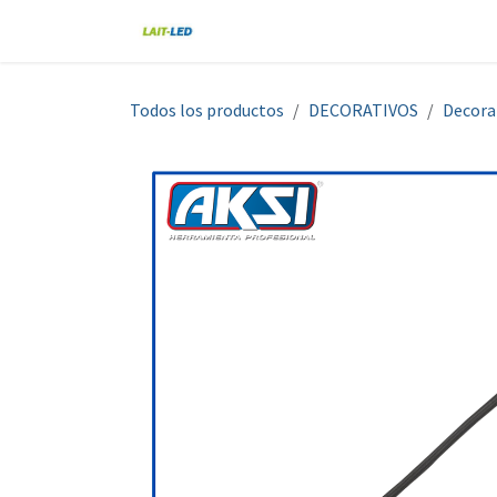
Ir al contenido
Home
Tienda
Nosotros
Blo
Todos los productos
DECORATIVOS
Decora