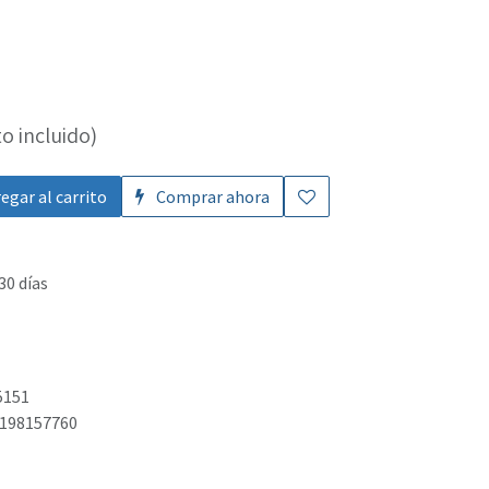
o incluido)
egar al carrito
Comprar ahora
30 días
5151
198157760