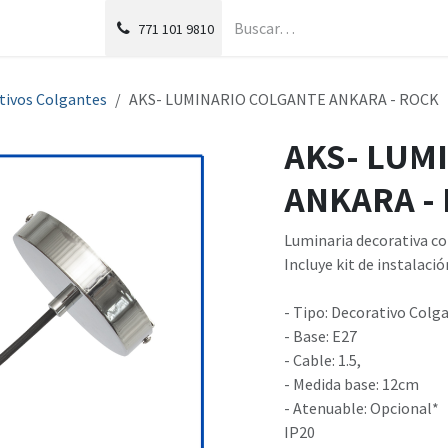
g
Foro
771
101 9810
tivos Colgantes
AKS- LUMINARIO COLGANTE ANKARA - ROCK
AKS- LUM
ANKARA -
Luminaria decorativa c
Incluye kit de instalació
- Tipo: Decorativo Colg
- Base: E27
- Cable: 1.5,
- Medida base: 12cm
- Atenuable: Opcional*
IP20