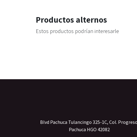
Productos alternos
Estos productos podrían interesarle
Blvd Pachuca Tulancingo 325-1C, Col. Progres
Pachuca HGO 42082