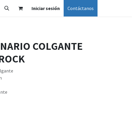
Iniciar sesión
Contáctanos
INARIO COLGANTE
 ROCK
olgante
n
ante