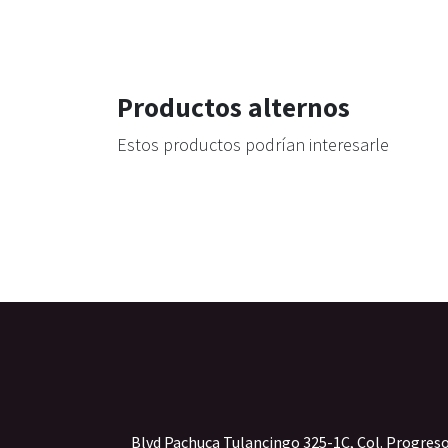
Productos alternos
Estos productos podrían interesarle
Blvd Pachuca Tulancingo 325-1C, Col. Progres