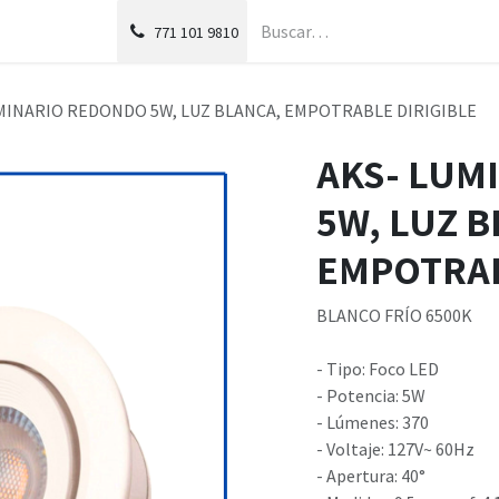
g
Foro
771
101 9810
MINARIO REDONDO 5W, LUZ BLANCA, EMPOTRABLE DIRIGIBLE
AKS- LUM
5W, LUZ B
EMPOTRAB
BLANCO FRÍO 6500K
- Tipo: Foco LED
- Potencia: 5W
- Lúmenes: 370
- Voltaje: 127V~ 60Hz
- Apertura: 40°