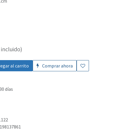
.1cm
incluido)
egar al carrito
Comprar ahora
30 días
1122
198137861