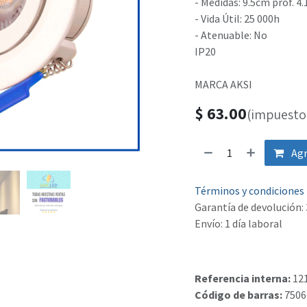
- Medidas: 9.5cm prof. 4
- Vida Útil: 25 000h
- Atenuable: No
IP20
MARCA AKSI
$
63.00
(impuesto 
Agr
Términos y condiciones
Garantía de devolución: 
Envío: 1 día laboral
Referencia interna:
12
Código de barras:
7506