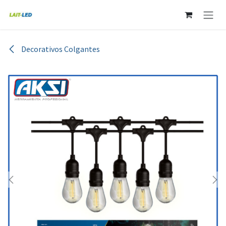
Ir al contenido
Decorativos Colgantes