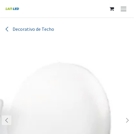
Ir al contenido
Decorativo de Techo