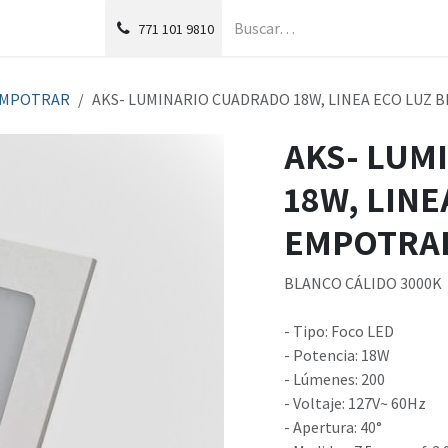
g
Foro
771
101 9810
 EMPOTRAR
AKS- LUMINARIO CUADRADO 18W, LINEA ECO LUZ 
AKS- LUM
18W, LINE
EMPOTRAB
BLANCO CÁLIDO 3000K
- Tipo: Foco LED
- Potencia: 18W
- Lúmenes: 200
- Voltaje: 127V~ 60Hz
- Apertura: 40°