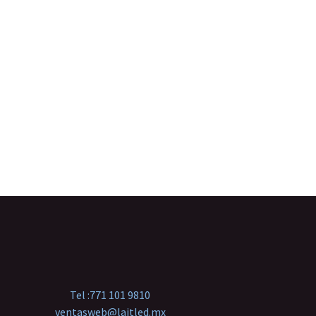
Tel :
771 101 9810
ventasweb@laitled.mx