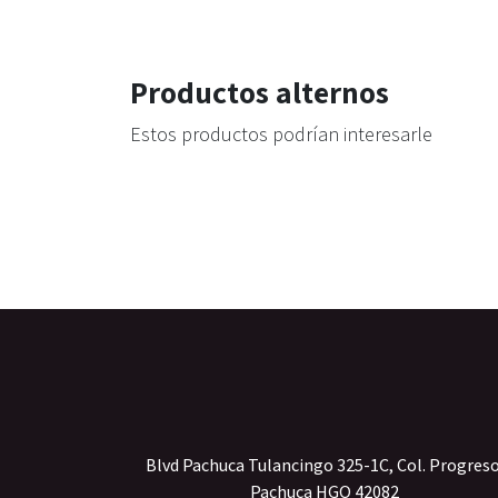
Productos alternos
Estos productos podrían interesarle
Blvd Pachuca Tulancingo 325-1C, Col. Progres
Pachuca HGO 42082