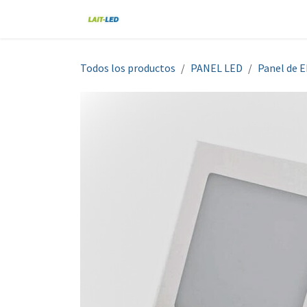
Ir al contenido
Home
Tienda
Nosotros
Blo
Todos los productos
PANEL LED
Panel de