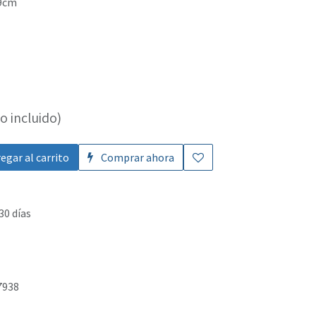
.9cm
o incluido)
egar al carrito
Comprar ahora
30 días
7938