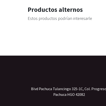
Productos alternos
Estos productos podrían interesarle
Blvd Pachuca Tulancingo 325-1C, Col. Progres
Pachuca HGO 42082