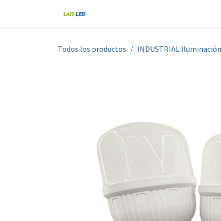
Ir al contenido
Home
Tienda
Nosotros
Blo
Todos los productos
INDUSTRIAL Iluminació