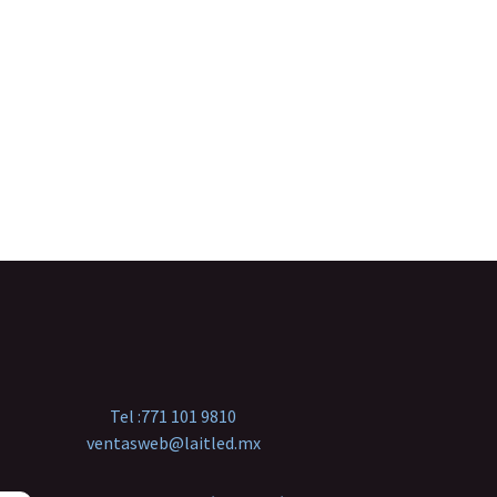
Tel :
771 101 9810
ventasweb@laitled.mx