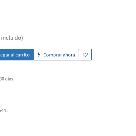
incluido)
egar al carrito
Comprar ahora
30 días
6441