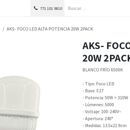
g
Foro
771
101 9810
n
AKS- FOCO LED ALTA POTENCIA 20W 2PACK
AKS- FOCO
20W 2PAC
BLANCO FRÍO 6500K
- Tipo: Foco LED
- Base: E27
- Potencia: 50W = 310W
- Lúmenes: 5000
- Voltaje: 100-240V~
- Apertura: 240°
- Medidas: 13.5x21.9cm