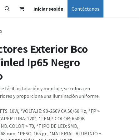
Iniciar sesión
Contáctanos
ío
ctores Exterior Bco
inled Ip65 Negro
o
de fácil instalación y montaje, se coloca en
riores y proporciona una iluminación uniforme.
S: 10W, *VOLTAJE: 90-260V CA 50/60 Hz, *FP >
 *APERTURA: 120°, *TEMP. COLOR: 6500K
ND. COLOR > 70, *TIPO DE LED: SMD,
68 mm, *PESO: 165 gr., *MATERIAL: ALUMINIO +