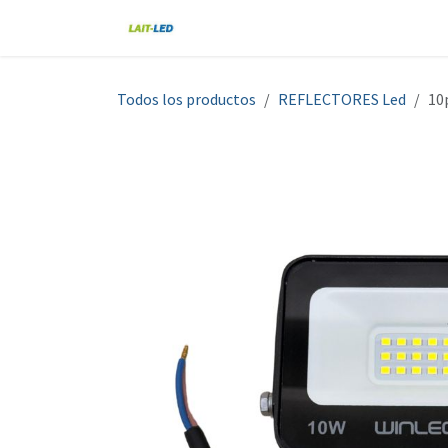
Ir al contenido
Home
Tienda
Nosotros
Blo
Todos los productos
REFLECTORES Led
10