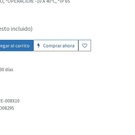
, *OPERACIÓN: -10 A 40°C, *IP 65
sto incluido)
egar al carrito
Comprar ahora
30 días
E-008X10
O08295