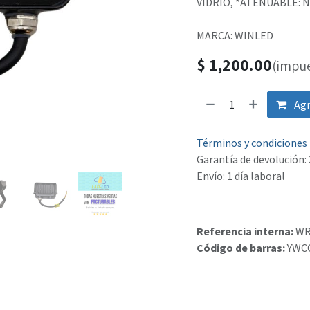
VIDRIO, *ATENUABLE: NO
MARCA: WINLED
$
1,200.00
(impue
Agr
Términos y condiciones
Garantía de devolución: 
Envío: 1 día laboral
Referencia interna:
WR
Código de barras:
YWC