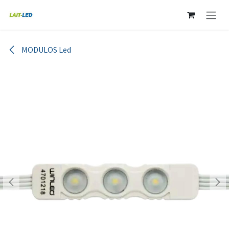
Ir al contenido
MODULOS Led