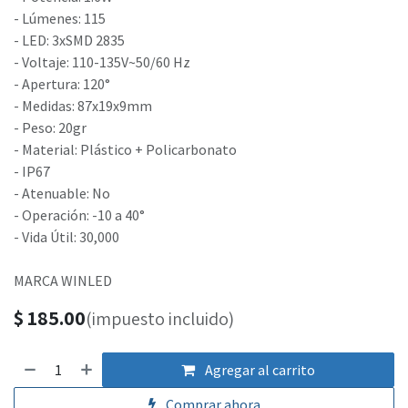
- Lúmenes: 115
- LED: 3xSMD 2835
- Voltaje: 110-135V~50/60 Hz
- Apertura: 120°
- Medidas: 87x19x9mm
- Peso: 20gr
- Material: Plástico + Policarbonato
- IP67
- Atenuable: No
- Operación: -10 a 40°
- Vida Útil: 30,000
MARCA WINLED
$
185.00
(impuesto incluido)
Agregar al carrito
Comprar ahora