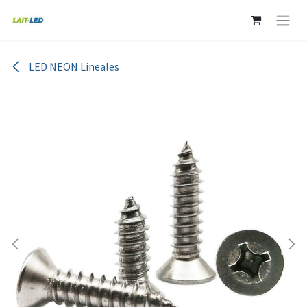
Ir al contenido
LED NEON Lineales