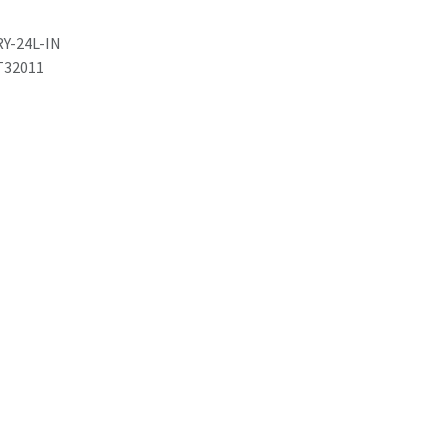
RY-24L-IN
T32011