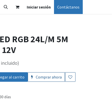
Iniciar sesión
Contáctanos
LED RGB 24L/M 5M
 12V
incluido)
egar al carrito
Comprar ahora
30 días