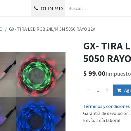
g
Foro
771
101 9810
YO
GX- TIRA LED RGB 24L/M 5M 5050 RAYO 12V
GX- TIRA 
5050 RAYO
$
99.00
(impuesto 
Agr
Términos y condiciones
Garantía de devolución: 
Envío: 1 día laboral