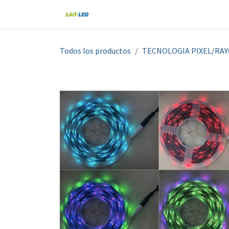
Ir al contenido
Home
Tienda
Nosotros
Blo
Todos los productos
TECNOLOGIA PIXEL/RA