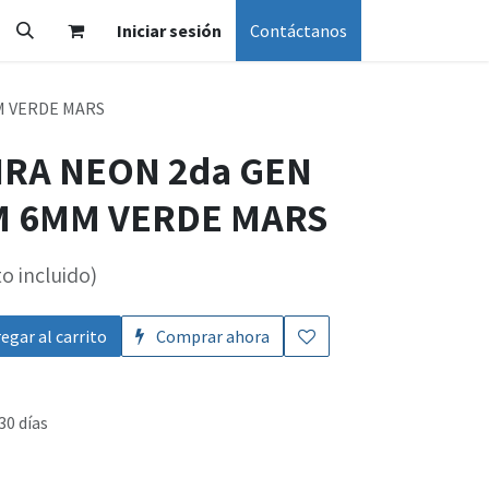
Iniciar sesión
Contáctanos
MM VERDE MARS
IRA NEON 2da GEN
/M 6MM VERDE MARS
o incluido)
egar al carrito
Comprar ahora
30 días