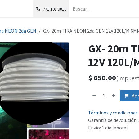
g
Foro
771
101 9810
ra NEON 2da GEN
GX- 20m TIRA NEON 2da GEN 12V 120L/M 6
GX- 20m T
12V 120L
$
650.00
(impuest
Agr
Términos y condiciones
Garantía de devolución: 
Envío: 1 día laboral