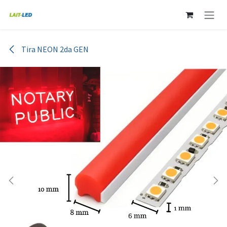
Ir al contenido
Tira NEON 2da GEN