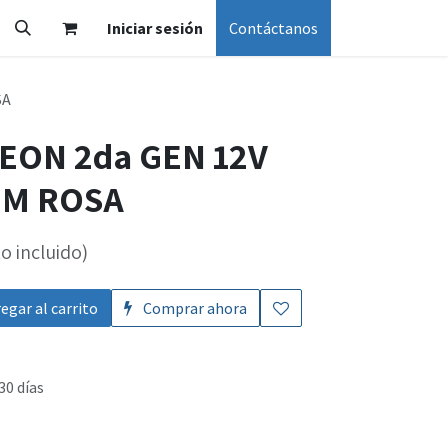
Iniciar sesión
Contáctanos
SA
EON 2da GEN 12V
MM ROSA
o incluido)
egar al carrito
Comprar ahora
30 días