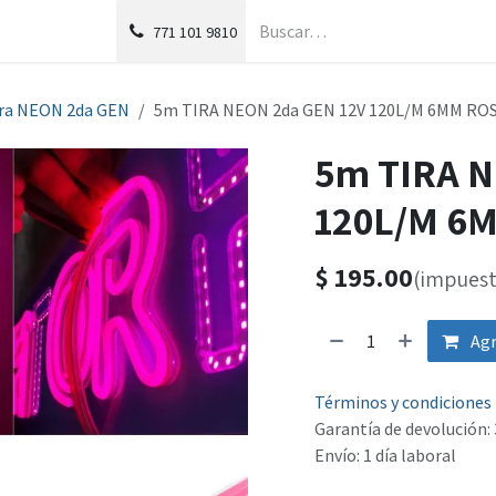
g
Foro
771
101 9810
ra NEON 2da GEN
5m TIRA NEON 2da GEN 12V 120L/M 6MM RO
5m TIRA N
120L/M 6
$
195.00
(impuest
Agr
Términos y condiciones
Garantía de devolución: 
Envío: 1 día laboral