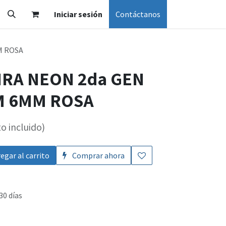
Iniciar sesión
Contáctanos
M ROSA
IRA NEON 2da GEN
/M 6MM ROSA
o incluido)
egar al carrito
Comprar ahora
30 días