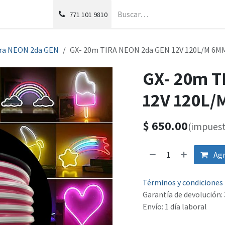
g
Foro
771
101 9810
ra NEON 2da GEN
GX- 20m TIRA NEON 2da GEN 12V 120L/M 6M
GX- 20m T
12V 120L
$
650.00
(impuest
Agr
Términos y condiciones
Garantía de devolución: 
Envío: 1 día laboral