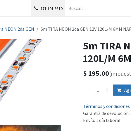
g
Foro
771
101 9810
ra NEON 2da GEN
5m TIRA NEON 2da GEN 12V 120L/M 6MM NA
5m TIRA N
120L/M 6
$
195.00
(impuest
Agr
Términos y condiciones
Garantía de devolución: 
Envío: 1 día laboral