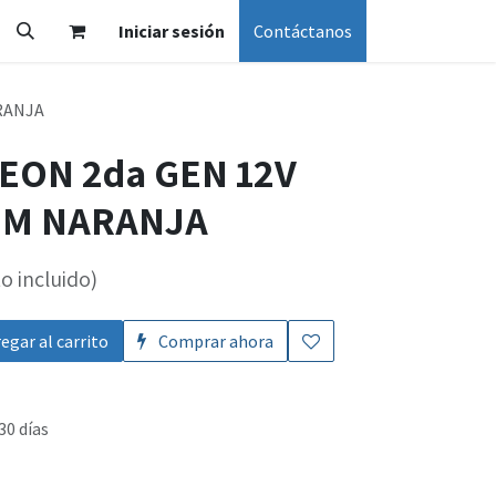
Iniciar sesión
Contáctanos
RANJA
EON 2da GEN 12V
MM NARANJA
o incluido)
egar al carrito
Comprar ahora
30 días