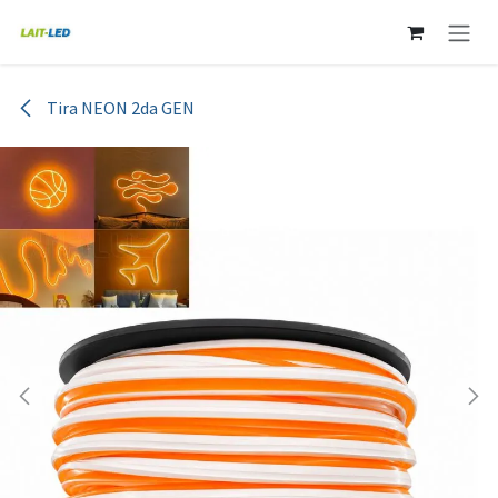
Ir al contenido
Tira NEON 2da GEN