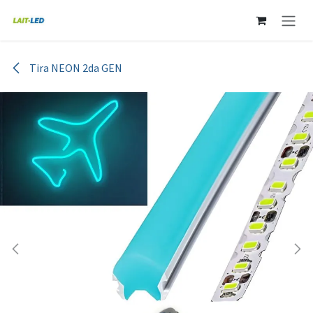
Ir al contenido
Tira NEON 2da GEN