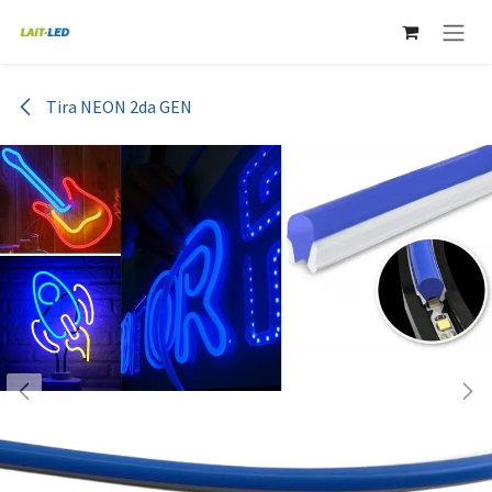
Ir al contenido
Tira NEON 2da GEN