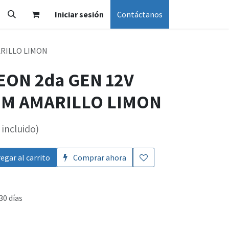
Iniciar sesión
Contáctanos
ARILLO LIMON
EON 2da GEN 12V
MM AMARILLO LIMON
incluido)
egar al carrito
Comprar ahora
30 días