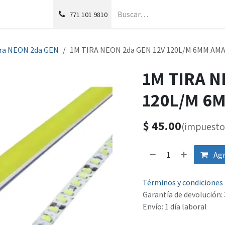
g
Foro
771
101 9810
ra NEON 2da GEN
1M TIRA NEON 2da GEN 12V 120L/M 6MM AM
1M TIRA N
120L/M 6
$
45.00
(impuesto 
Agr
Términos y condiciones
Garantía de devolución: 
Envío: 1 día laboral