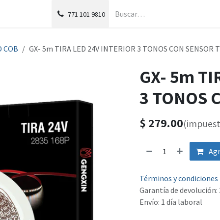
g
Foro
771
101 9810
D COB
GX- 5m TIRA LED 24V INTERIOR 3 TONOS CON SENSOR
GX- 5m TI
3 TONOS 
$
279.00
(impuest
Agr
Términos y condiciones
Garantía de devolución: 
Envío: 1 día laboral