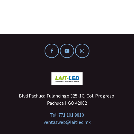
Blvd Pachuca Tulancingo 325-1C, Col. Progreso
Pachuca HGO 42082
Tel :
771 101 9810
ventasweb@laitled.mx