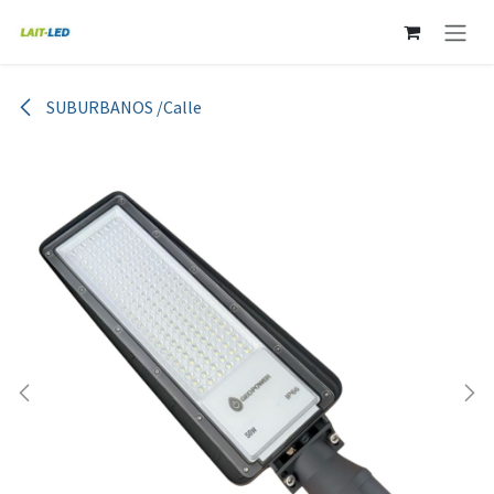
Ir al contenido
SUBURBANOS /Calle