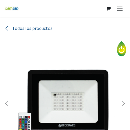
Ir al contenido
Todos los productos