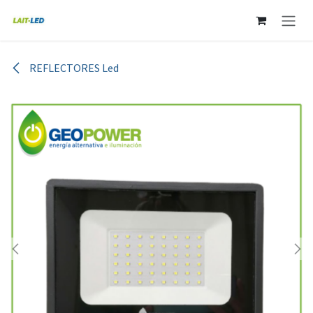
Ir al contenido
REFLECTORES Led