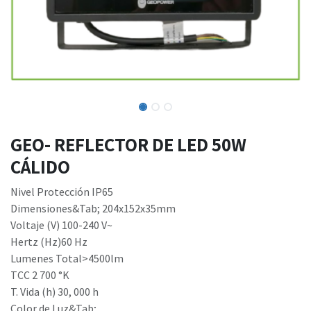
GEO- REFLECTOR DE LED 50W
CÁLIDO
Nivel Protección IP65
Dimensiones&Tab; 204x152x35mm
Voltaje (V) 100-240 V~
Hertz (Hz)60 Hz
Lumenes Total>4500lm
TCC 2 700 °K
T. Vida (h) 30, 000 h
Color de Luz&Tab;