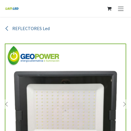
Ir al contenido
REFLECTORES Led