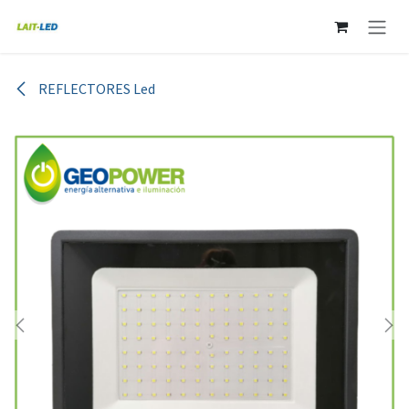
Ir al contenido
REFLECTORES Led