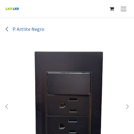
Ir al contenido
P. Artlite Negro