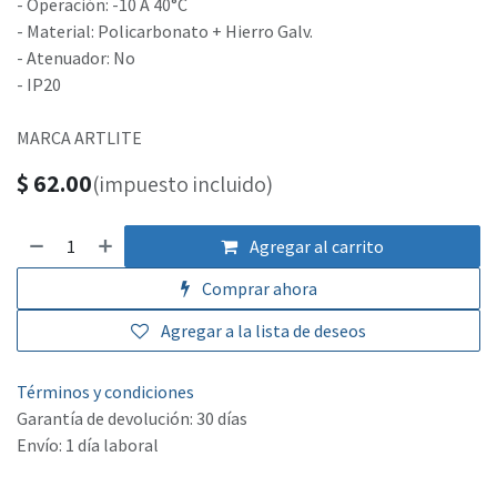
- Operación: -10 A 40°C
- Material: Policarbonato + Hierro Galv.
- Atenuador: No
- IP20
MARCA ARTLITE
$
62.00
(impuesto incluido)
Agregar al carrito
Comprar ahora
Agregar a la lista de deseos
Términos y condiciones
Garantía de devolución: 30 días
Envío: 1 día laboral