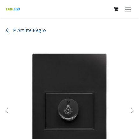
Ir al contenido
P. Artlite Negro