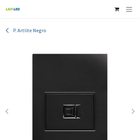
Ir al contenido
P. Artlite Negro