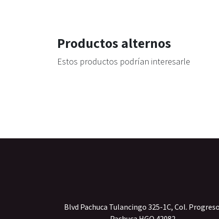
Productos alternos
Estos productos podrían interesarle
Blvd Pachuca Tulancingo 325-1C, Col. Progres
Pachuca HGO 42082