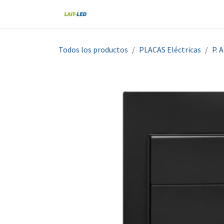
Ir al contenido
Home
Tienda
Nosotros
Blo
Todos los productos
PLACAS Eléctricas
P. 