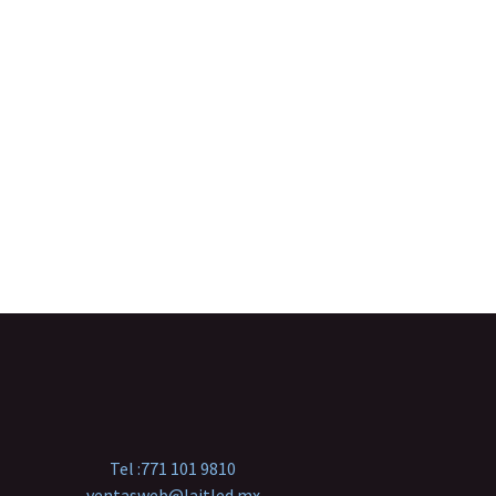
Tel :
771 101 9810
ventasweb@laitled.mx