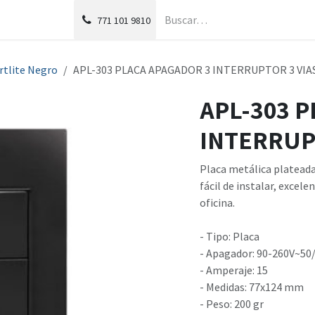
g
Foro
771
101 9810
Artlite Negro
APL-303 PLACA APAGADOR 3 INTERRUPTOR 3 VI
APL-303 
INTERRUP
Placa metálica plateada 
fácil de instalar, excel
oficina.
- Tipo: Placa
- Apagador: 90-260V~50
- Amperaje: 15
- Medidas: 77x124 mm
- Peso: 200 gr