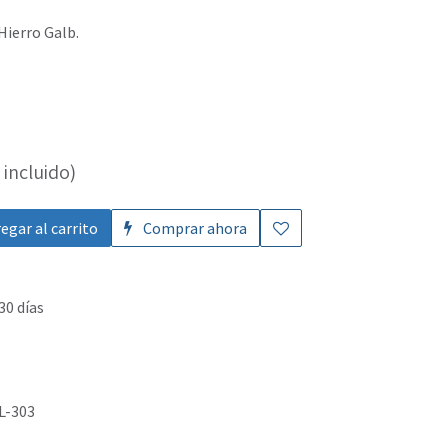
 Hierro Galb.
incluido)
egar al carrito
Comprar ahora
30 días
L-303