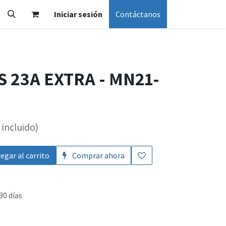
Iniciar sesión
Contáctanos
S 23A EXTRA - MN21-
incluido)
egar al carrito
Comprar ahora
30 días