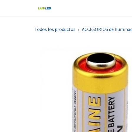
Ir al contenido
Home
Tienda
Nosotros
Blo
Todos los productos
ACCESORIOS de Iluminac