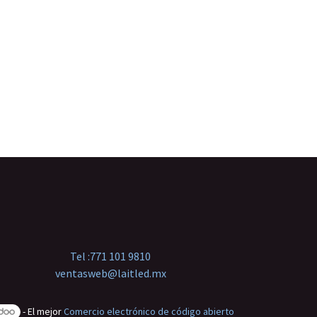
Tel :
771 101 9810
ventasweb@laitled.mx
- El mejor
Comercio electrónico de código abierto