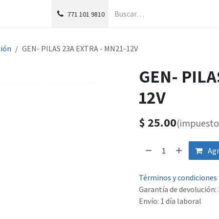
g
Foro
771
101 9810
ión
GEN- PILAS 23A EXTRA - MN21-12V
GEN- PILA
12V
$
25.00
(impuesto 
Agr
Términos y condiciones
Garantía de devolución: 
Envío: 1 día laboral