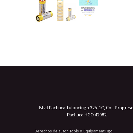
Blvd Pachuca Tulancingo 325-1C, Col. Progres
Pachuca HGO 42082
Derechos de autor. Tools & Equipament Hgo