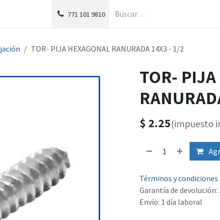
g
Foro
771
101 9810
ijación
TOR- PIJA HEXAGONAL RANURADA 14X3 - 1/2
TOR- PIJ
RANURADA 
$
2.25
(impuesto i
Agr
Términos y condiciones
Garantía de devolución: 
Envío: 1 día laboral