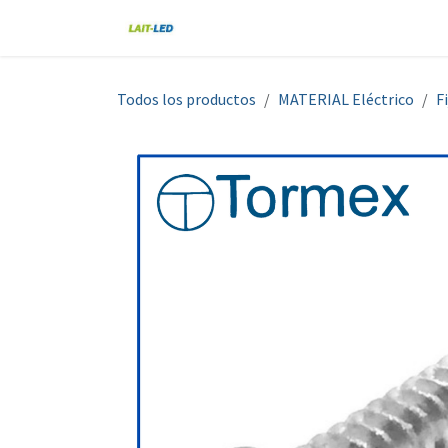
Ir al contenido
Home
Tienda
Nosotros
Blo
Todos los productos
MATERIAL Eléctrico
F