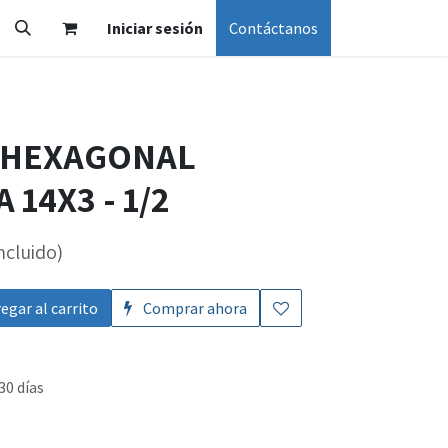
Iniciar sesión
Contáctanos
A HEXAGONAL
14X3 - 1/2
ncluido)
egar al carrito
Comprar ahora
30 días