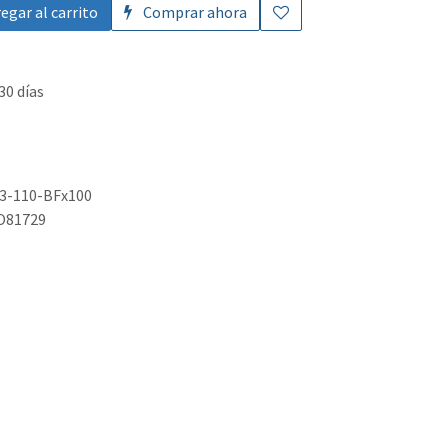
egar al carrito
Comprar ahora
30 días
3-110-BFx100
O81729