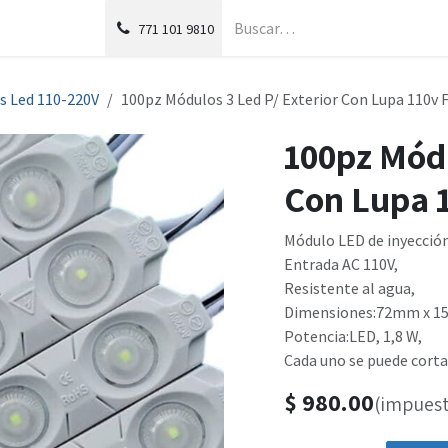
g
Foro
771
101 9810
s Led 110-220V
100pz Módulos 3 Led P/ Exterior Con Lupa 110v F
100pz Módu
Con Lupa 1
Módulo LED de inyección
Entrada AC 110V,
Resistente al agua,
Dimensiones:72mm x 
Potencia:LED, 1,8 W,
Cada uno se puede corta
$
980.00
(impuest