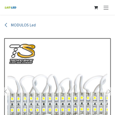
Ir al contenido
MODULOS Led