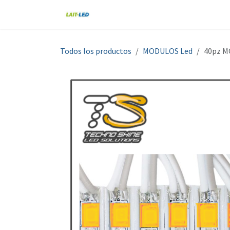
Ir al contenido
Home
Tienda
Nosotros
Blo
Todos los productos
MODULOS Led
40pz M