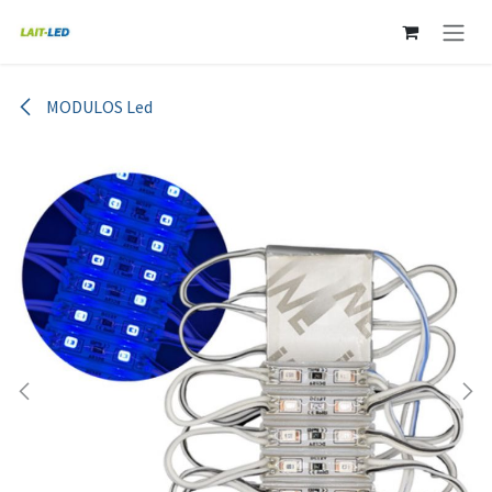
Ir al contenido
MODULOS Led