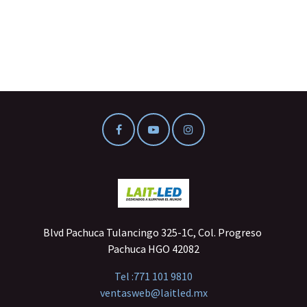
Blvd Pachuca Tulancingo 325-1C, Col. Progreso
Pachuca HGO 42082
Tel :
771 101 9810
ventasweb@laitled.mx