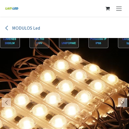
Ir al contenido
MODULOS Led