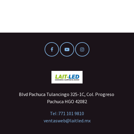
Blvd Pachuca Tulancingo 325-1C, Col. Progreso
Pachuca HGO 42082
Tel :
771 101 9810
ventasweb@laitled.mx