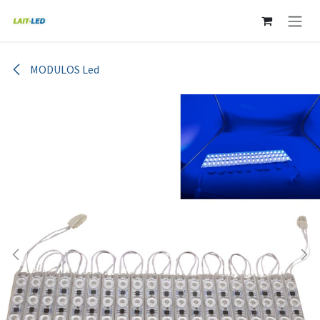
Ir al contenido
MODULOS Led