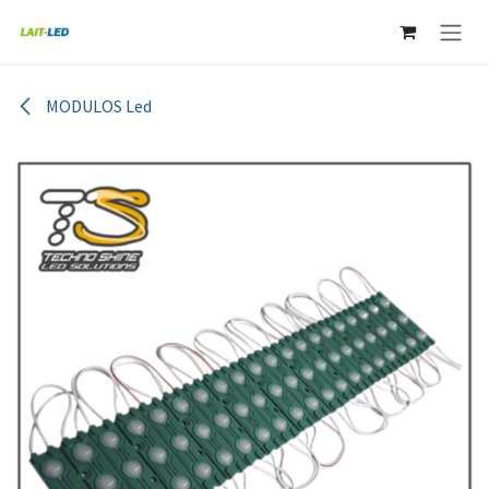
Ir al contenido
MODULOS Led