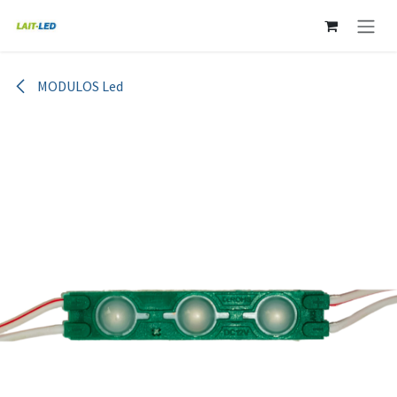
Ir al contenido
MODULOS Led