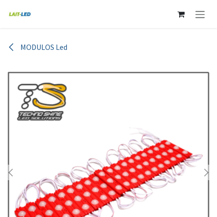
Ir al contenido
MODULOS Led