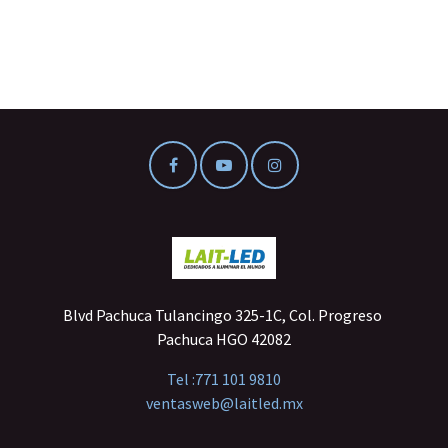
Blvd Pachuca Tulancingo 325-1C, Col. Progreso
Pachuca HGO 42082
Tel :
771 101 9810
ventasweb@laitled.mx