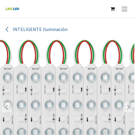
Ir al contenido
INTELIGENTE Iluminación