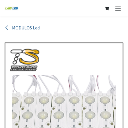
Ir al contenido
MODULOS Led