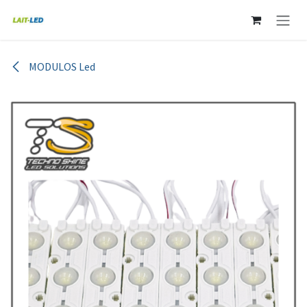
Ir al contenido
MODULOS Led