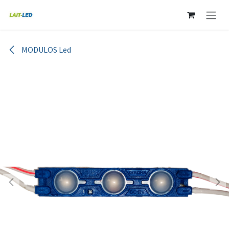
Ir al contenido
MODULOS Led