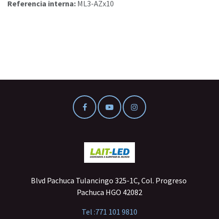
Referencia interna:
ML3-AZx10
Blvd Pachuca Tulancingo 325-1C, Col. Progreso
Pachuca HGO 42082
Tel :
771 101 9810