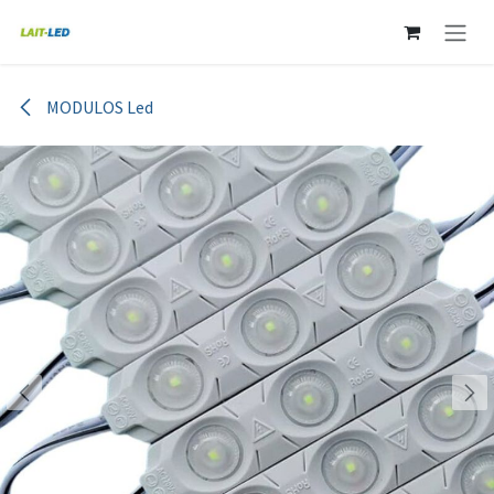
Ir al contenido
MODULOS Led