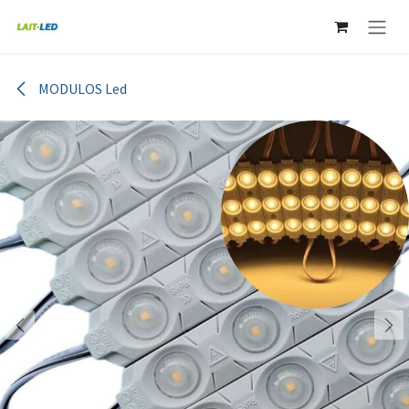
Ir al contenido
MODULOS Led