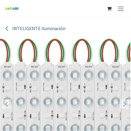
Ir al contenido
INTELIGENTE Iluminación