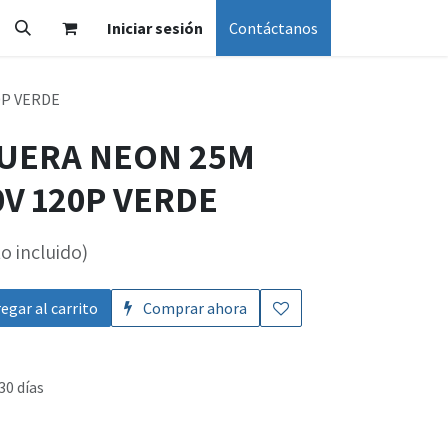
Iniciar sesión
Contáctanos
0P VERDE
UERA NEON 25M
V 120P VERDE
o incluido)
egar al carrito
Comprar ahora
30 días