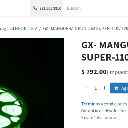
g
Foro
771
101 9810
ang Led NEON 110V
GX- MANGUERA NEON 25M SUPER-110V 12
GX- MANG
SUPER-110
$
792.00
(impuest
Agr
Términos y condiciones
Garantía de devolución: 
Envío: 1 día laboral