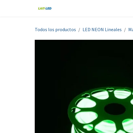
Ir al contenido
Home
Tienda
Nosotros
Blo
Todos los productos
LED NEON Lineales
M