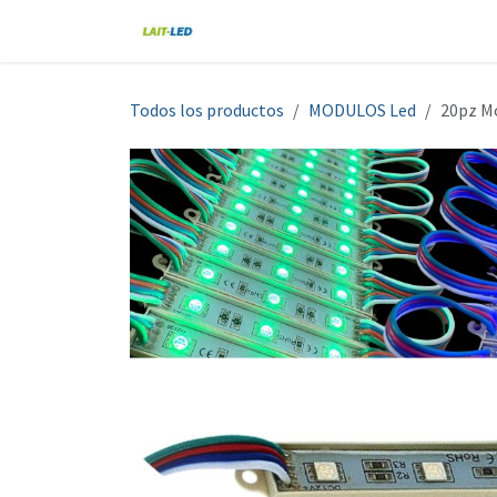
Ir al contenido
Home
Tienda
Nosotros
Blo
Todos los productos
MODULOS Led
20pz Mó