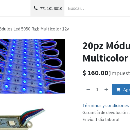
g
Foro
771
101 9810
dulos Led 5050 Rgb Multicolor 12v
20pz Módu
Multicolor
$
160.00
(impuest
Agr
Términos y condiciones
Garantía de devolución: 
Envío: 1 día laboral