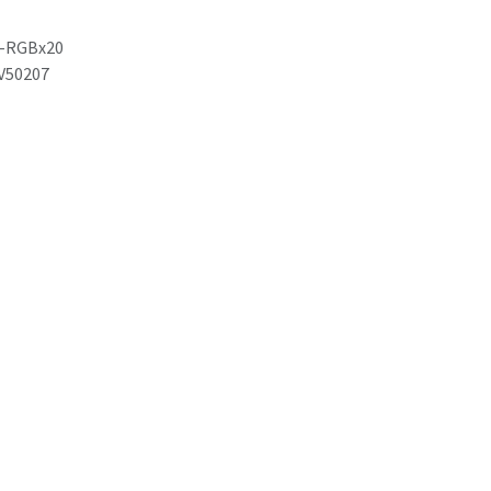
-RGBx20
V50207