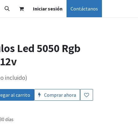
Iniciar sesión
Contáctanos
los Led 5050 Rgb
 12v
o incluido)
egar al carrito
Comprar ahora
30 días